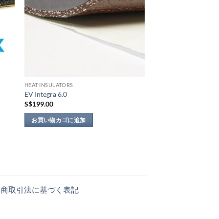
の
バ
リ
エ
ー
シ
ョ
HEAT INSULATORS
ン
EV Integra 6.0
が
S$
199.00
あ
り
お買い物カゴに追加
ま
す。
オ
プ
シ
ョ
定商取引法に基づく表記
ン
は