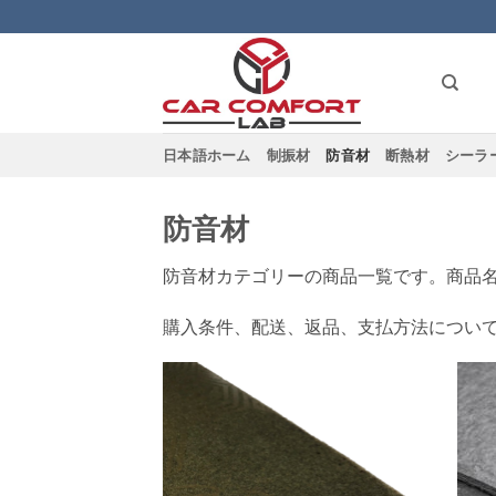
Skip
to
content
日本語ホーム
制振材
防音材
断熱材
シーラ
防音材
防音材カテゴリーの商品一覧です。商品
購入条件、配送、返品、支払方法につい
Add to
wishlist