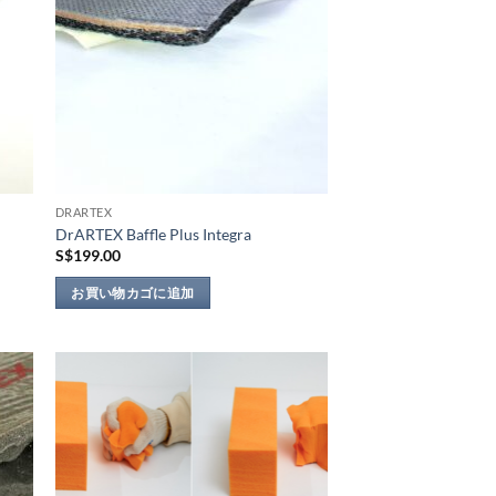
DRARTEX
DrARTEX Baffle Plus Integra
S$
199.00
お買い物カゴに追加
 to
Add to
list
wishlist