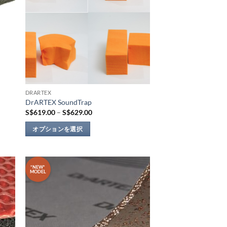
DRARTEX
DrARTEX SoundTrap
価
S$
619.00
–
S$
629.00
格
帯:
オプションを選択
S$619.00
–
こ
S$629.00
の
商
*NEW*
MODEL
品
 to
Add to
に
list
wishlist
は
複
数