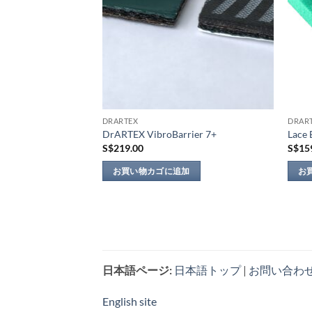
商
の
品
バ
ペ
リ
ー
エ
ジ
ー
か
シ
ら
ョ
選
DRARTEX
DRAR
ン
DrARTEX VibroBarrier 7+
Lace 
択
が
S$
219.00
S$
15
で
あ
き
り
お買い物カゴに追加
お
ま
ま
す
す。
オ
プ
シ
ョ
日本語ページ:
日本語トップ
|
お問い合わ
ン
は
English site