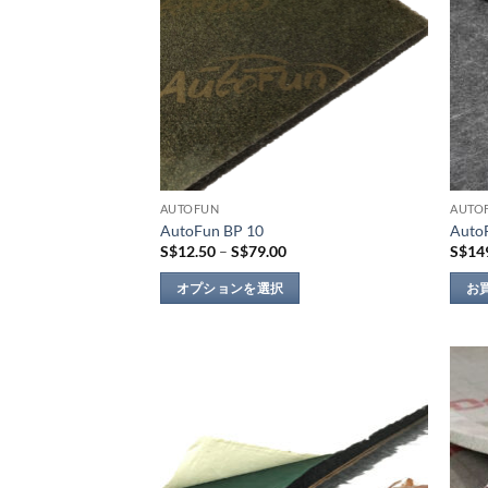
AUTOFUN
AUTO
AutoFun BP 10
Auto
価
S$
12.50
–
S$
79.00
S$
14
格
帯:
オプションを選択
お
S$12.50
–
こ
S$79.00
の
商
品
Add to
に
wishlist
は
複