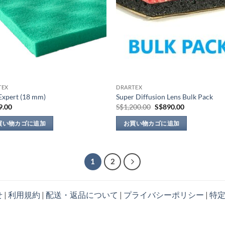
の
バ
リ
エ
ー
シ
ョ
TEX
DRARTEX
ン
Expert (18 mm)
Super Diffusion Lens Bulk Pack
が
元
現
9.00
S$
1,200.00
S$
890.00
あ
の
在
価
の
り
買い物カゴに追加
お買い物カゴに追加
格
価
は
格
ま
S$1,200.00
は
す。
で
S$890.00
し
で
オ
1
2
た。
す。
プ
シ
ョ
せ
|
利用規約
|
配送・返品について
|
プライバシーポリシー
|
特
ン
は