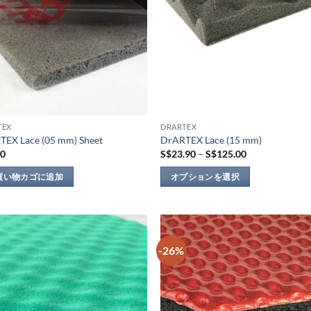
TEX
DRARTEX
TEX Lace (05 mm) Sheet
DrARTEX Lace (15 mm)
価
90
S$
23.90
–
S$
125.00
格
帯:
買い物カゴに追加
オプションを選択
S$23.90
–
こ
S$125.00
の
商
品
-26%
Add to
Add
に
wishlist
wish
は
複
数