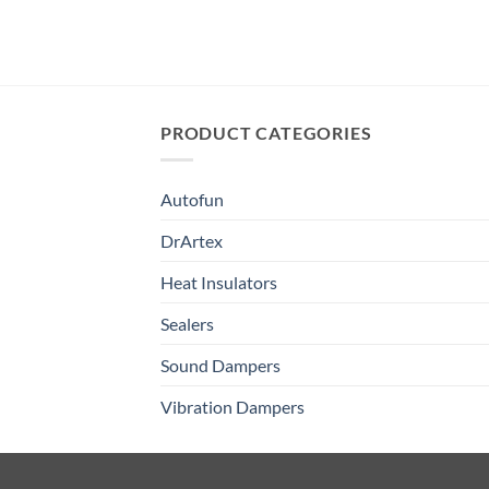
商
品
ペ
ー
ジ
か
PRODUCT CATEGORIES
ら
選
Autofun
択
で
DrArtex
き
Heat Insulators
ま
す
Sealers
Sound Dampers
Vibration Dampers