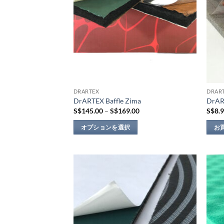
数
の
バ
リ
エ
ー
シ
ョ
DRARTEX
DRAR
ン
DrARTEX Baffle Zima
DrAR
が
価
S$
145.00
–
S$
169.00
S$
8.
あ
格
帯:
り
オプションを選択
お
S$145.00
–
ま
こ
S$169.00
す。
の
オ
商
プ
品
Add to
シ
に
wishlist
ョ
は
ン
複
は
数